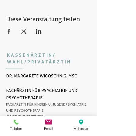
Diese Veranstaltung teilen
KASSENÄRZTIN/
WAHL/PRIVATÄRZTIN
DR. MARGARETE WIGOSCHNIG, MSC
FACHÄRZTIN FÜR PSYCHIATRIE UND
PSYCHOTHERAPIE
FACHÄRZTIN FÜR KINDER- U. JUGENDPSYCHIATRIE
UND PSYCHOTHERAPIE
ALLGEMEINMEDIZINERIN
DFP-DIPLOM
Telefon
Email
Adresse
NOTARZTDIPLOM
ALLGEMEIN BEEIDETER UND GERICHTLICH