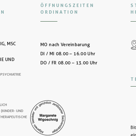
ÖFFNUNGSZEITEN
S
IN
ORDINATION
H
IG, MSC
MO nach Vereinbarung
DI / MI 08.00 – 16.00 Uhr
IE UND
DO / FR 08.00 – 13.00 Uhr
DPSYCHIATRIE
T
LICH
 (KINDER- UND
THERAPEUTISCHE
Bi
ei