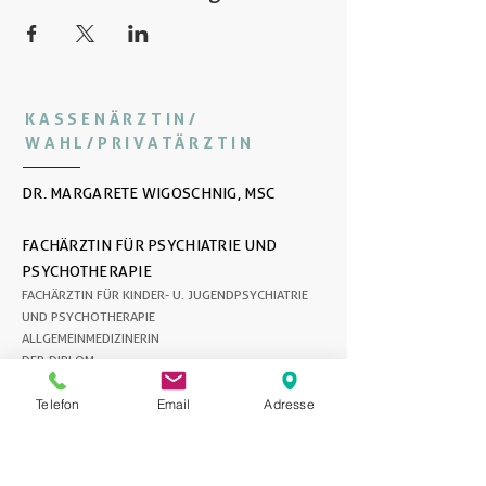
KASSENÄRZTIN/
WAHL/PRIVATÄRZTIN
DR. MARGARETE WIGOSCHNIG, MSC
FACHÄRZTIN FÜR PSYCHIATRIE UND
PSYCHOTHERAPIE
FACHÄRZTIN FÜR KINDER- U. JUGENDPSYCHIATRIE
UND PSYCHOTHERAPIE
ALLGEMEINMEDIZINERIN
DFP-DIPLOM
NOTARZTDIPLOM
ALLGEMEIN BEEIDETER UND GERICHTLICH
Telefon
Email
Adresse
ZERTIFIZIERTER SACHVERSTÄNDIGER (KINDER- UND
JUGEND-PSYCHIATRIE UND
PSYCHOTHERAPEUTISCHE MEDIZIN SOWIE