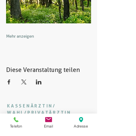
Mehr anzeigen
Diese Veranstaltung teilen
KASSENÄRZTIN/
WAHL/PRIVATÄRZTIN
Telefon
Email
Adresse
DR. MARGARETE WIGOSCHNIG, MSC