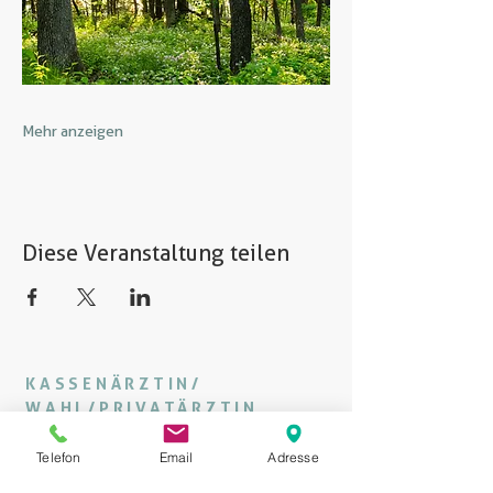
Mehr anzeigen
Diese Veranstaltung teilen
KASSENÄRZTIN/
WAHL/PRIVATÄRZTIN
Telefon
Email
Adresse
DR. MARGARETE WIGOSCHNIG, MSC